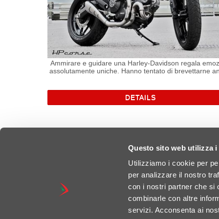
Ammirare e guidare una Harley-Davidson regala emoz
assolutamente uniche. Hanno tentato di brevettarne a
il “suono” ritenuto qualcosa da tutelare e protegger
DETAILS
Questo sito web utilizza i
Utilizziamo i cookie per pe
per analizzare il nostro tra
con i nostri partner che si
combinarle con altre inform
servizi. Acconsenta ai nost