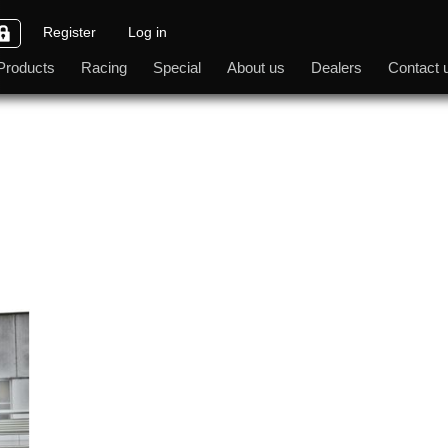
Register
Log in
Products
Racing
Special
About us
Dealers
Contact 