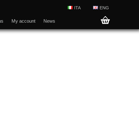
ITA
ENG
us
My account
News