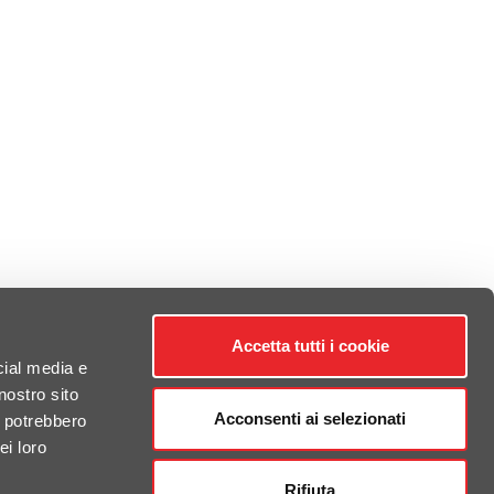
Accetta tutti i cookie
cial media e
nostro sito
Acconsenti ai selezionati
i potrebbero
ei loro
Rifiuta