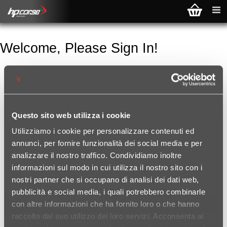
Welcome, Please Sign In!
NEW CUSTOMER
By creating an account on our website
you will be able to shop faster, be up to
date on an orders status, and keep track
Questo sito web utilizza i cookie
of the orders you have previously made.
Utilizziamo i cookie per personalizzare contenuti ed
annunci, per fornire funzionalità dei social media e per
analizzare il nostro traffico. Condividiamo inoltre
informazioni sul modo in cui utilizza il nostro sito con i
nostri partner che si occupano di analisi dei dati web,
pubblicità e social media, i quali potrebbero combinarle
RETURNING CUSTOMER
con altre informazioni che ha fornito loro o che hanno
Username:
raccolto dal suo utilizzo dei loro servizi. Acconsenta ai