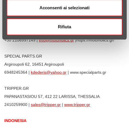
Acconsenti ai selezionati
261 0436196 |
sales@2troxo.gr
| https://2troxo.gr/v1
MOTOHOLICS
Rifiuta
44 Katechaki St., Athens, Greece
+30 2106997149 |
info@motoholics.gr
|https://motoholics.gr/
SPECIAL PARTS.GR
Argiroupoli 62, 16451 Argiroupoli
6948245364 |
kdederis@yahoo.gr
| www.specialparts.gr
TRIPPER.GR
PAPANASTASIOU 57, 412 22 LARISSA, THESSALIA
2410259900 |
sales@tripper.gr
|
www.tripper.gr
INDONESIA