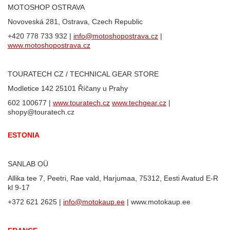
MOTOSHOP OSTRAVA
Novoveská 281, Ostrava, Czech Republic
+420 778 733 932 |
info@motoshopostrava.cz
|
www.motoshopostrava.cz
TOURATECH
CZ / TECHNICAL GEAR STORE
Modletice 142 25101 Říčany u Prahy
602 100677 |
www.
touratech
.cz
www.techgear.cz
|
shopy@touratech.cz
ESTONIA
SANLAB OÜ
Allika tee 7, Peetri, Rae vald, Harjumaa, 75312, Eesti Avatud E-R
kl 9-17
+372 621 2625 |
info@motokaup.ee
| www.motokaup.ee