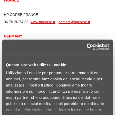
FRANCE
HP CORSE FRANCE
06 76 20 74 85|
www.hpcorse.fr
|
contact@hpcorse.fr
GERMANY
ACEWELL TECHNOLOGIES
Filsstrasse 8, 73035 Göppingen - Faurndau
Questo sito web utilizza i cookie
+49 (0) 7161-9871639 | info@acewell.de |
www.acewell.de
Utilizziamo i cookie per personalizzare contenuti ed
annunci, per fornire funzionalità dei social media e per
ADDVENTURES by WEDA ROLAND WERNER GMBH
analizzare il nostro traffico. Condividiamo inoltre
Lembergstraße 46, 72766 Reutlingen
informazioni sul modo in cui utilizza il nostro sito con i
+49 (0) 7121 / 94 65 49-
nostri partner che si occupano di analisi dei dati web,
9|
info@areyouweda.com
|
https://addventures.zone/en/
pubblicità e social media, i quali potrebbero combinarle
con altre informazioni che ha fornito loro o che hanno
AFRICAN QUEENS Enduro Special Parts