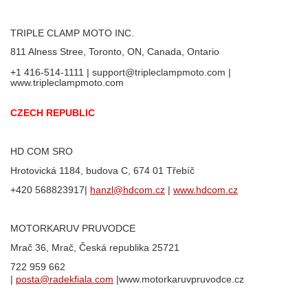
TRIPLE CLAMP MOTO INC.
811 Alness Stree, Toronto, ON, Canada, Ontario
+1 416-514-1111
| support@tripleclampmoto.com |
www.tripleclampmoto.com
CZECH REPUBLIC
HD COM SRO
Hrotovická 1184, budova C, 674 01 Třebíč
+420 568823917|
hanzl@hdcom.cz
|
www.hdcom.cz
MOTORKARUV PRUVODCE
Mrač 36, Mrač, Česká republika 25721
722 959 662
|
posta@radekfiala.com
|www.motorkaruvpruvodce.cz