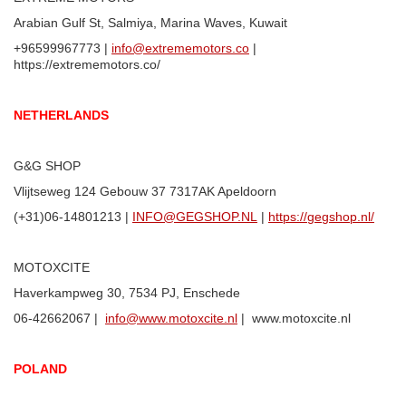
Arabian Gulf St, Salmiya, Marina Waves, Kuwait
+96599967773 |
info@extrememotors.co
|
https://extrememotors.co/
NETHERLANDS
G&G SHOP
Vlijtseweg 124 Gebouw 37 7317AK Apeldoorn
(+31)06-14801213 |
INFO@GEGSHOP.NL
|
https://gegshop.nl/
MOTOXCITE
Haverkampweg 30, 7534 PJ, Enschede
06-42662067 |
info@www.motoxcite.nl
| www.motoxcite.nl
POLAND