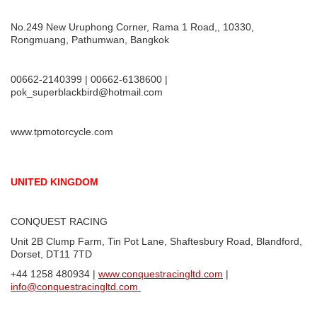
No.249 New Uruphong Corner, Rama 1 Road,, 10330,
Rongmuang, Pathumwan, Bangkok
00662-2140399 | 00662-6138600 |
pok_superblackbird@hotmail.com
www.tpmotorcycle.com
UNITED KINGDOM
CONQUEST RACING
Unit 2B Clump Farm, Tin Pot Lane, Shaftesbury Road, Blandford,
Dorset, DT11 7TD
+44 1258 480934 |
www.conquestracingltd.com
|
info@conquestracingltd.com