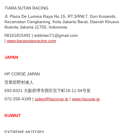
TIARA SUTAN RACING
Jl. Plaza De Lumina Raya No.15, RT.3/RW.7, Duri Kosambi,
Kecamatan Cengkareng, Kota Jakarta Barat, Daerah Khusus
Ibukota Jakarta 11750, Indonesia
08161815492 | eddotan71@gmail.com
|
www.tiarasutanracing.com
JAPAN
HP CORSE JAPAN
営業部野村俊人
593-8321 大阪府堺市西区宮下町18-11 04号室
072-256-4189 |
sales@hpcorse.jp
|
www.hpcose.jp
KUWAIT
EXTREME MOTORS