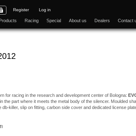
Register
Log in
Products
Racing
Special
About us
Dealers
Contact 
2012
for racing in the research and development center of Bologna:
EV
 in the part where it meets the metal body of the silencer. Moulded sh
-killer, slip on fitting, carbon side cover and dedicated license plat
TI
B