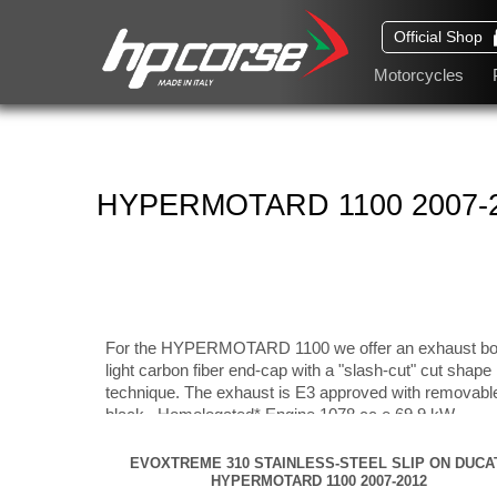
Official Shop
Motorcycles
HYPERMOTARD 1100 2007-
For the HYPERMOTARD 1100 we offer an exhaust born 
light carbon fiber end-cap with a "slash-cut" cut shape
technique. The exhaust is E3 approved with removable db
black. Homologated* Engine 1078 cc e 69,9 kW
EVOXTREME 310 SATIN
Codice: DUEVO3111S-AB
EVOXTREME 310 STAINLESS-STEEL SLIP ON DUCA
EVOXTREME 310 BLACK
Codice: DUEVO3111B-A
HYPERMOTARD 1100 2007-2012