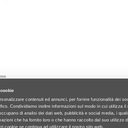
10mm
•
e •
 cookie
r •
for
rsonalizzare contenuti ed annunci, per fornire funzionalità dei so
Corse
pping
ffico. Condividiamo inoltre informazioni sul modo in cui utilizza il 
 occupano di analisi dei dati web, pubblicità e social media, i qual
azioni che ha fornito loro o che hanno raccolto dal suo utilizzo d
ri cookie se continua ad utilizzare il nostro sito web.