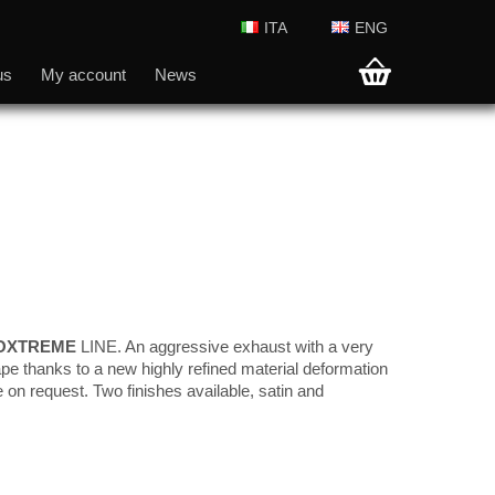
ITA
ENG
us
My account
News
OXTREME
LINE. An aggressive exhaust with a very
ape thanks to a new highly refined material deformation
e on request. Two finishes available, satin and