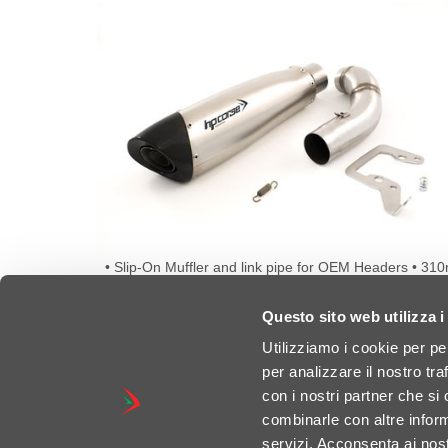
LICENSE PLATE
Codice:DULP1100
• Slip-On Muffler and link pipe for OEM Headers • 3
tapered canister crafted from high grade Titanium 
Genuine carbon fiber end cap • Steel internal structur
Questo sito web utilizza i
Offers significant weight savings over the stock muffle
Deep, throaty acoustic signature • Born from racing, 
DETAILS
Utilizziamo i cookie per pe
racing • Removable Db-killer • External finish with Hp 
laser-etched logo • Plug-and-play setup, no ECU rema
per analizzare il nostro tra
con i nostri partner che si
combinarle con altre inform
servizi. Acconsenta ai nost