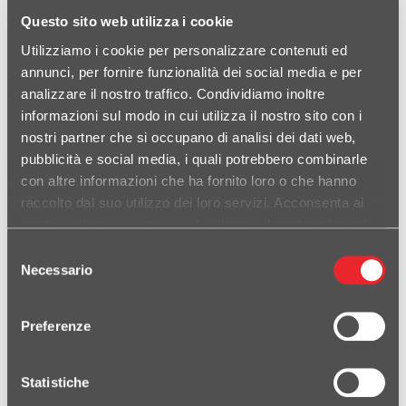
EVOXTREME 310 SATINATO SINGOLO BASSO
Questo sito web utilizza i cookie
Codice: BMWEVO310TLS-AB
EVOXTREME 310 BLACK SINGOLO BASSO
Codice:
Utilizziamo i cookie per personalizzare contenuti ed
BMWEVO310TLB-AB
annunci, per fornire funzionalità dei social media e per
EVOXTREME 310 BLACK SINGOLO ALTO
Codice:
analizzare il nostro traffico. Condividiamo inoltre
BMWEVO310THB-AB
EVOXTREME 310 SATINATO SINGOLO ALTO
Codice:
informazioni sul modo in cui utilizza il nostro sito con i
BMWEVO310THS-AB
nostri partner che si occupano di analisi dei dati web,
• Impianto di scarico con doppio silenziatore • Corpo marmitta
pubblicità e social media, i quali potrebbero combinarle
in acciaio ceramizzato nero opaco dalla forma sinuosa a
con altre informazioni che ha fornito loro o che hanno
geometria variabile • Raccordo 1 in 2 a passaggio basso per
collettori originali. • Fondelli stampati in acciaio inox di altissima
raccolto dal suo utilizzo dei loro servizi. Acconsenta ai
qualità • Scarico rifinito con il logo HP Corse inciso al laser •
DETTAGLI
nostri cookie se continua ad utilizzare il nostro sito web.
Possibilità di scegliere tra l’uscita ad anello o con rete per
un'estetica che si abbina a design sia classici che moderni •
Selezione
Risparmio di peso rispetto lo scarico di serie • Semplice
Necessario
installazione plug and play senza necessità di rimappatura •
del
TERMINALE GP-07 ACCIAIO SINGOLO BASSO BMW R NINET
Terminale omologato per l’uso su strada • Db-killer estraibile
2014-2016
consenso
Preferenze
Statistiche