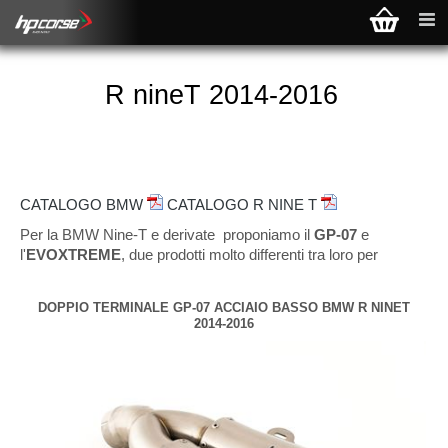
R nineT 2014-2016
CATALOGO BMW
CATALOGO R NINE T
Per la BMW Nine-T e derivate proponiamo il
GP-07
e
l'
EVOXTREME
,
due prodotti molto differenti tra loro per
caratteristiche costruttive e per il design, due silenziatori che a
seconda delle configurazioni, sapranno soddisfare le
DOPPIO TERMINALE GP-07 ACCIAIO BASSO BMW R NINET
esigenze dei motociclisti più esigenti. Il
GP-07
è lo scarico più
2014-2016
piccolo della nostra produzione, omologato con db-killer
estraibile, corto e compatto con corpo affusolato a geometria
variabile (non è un semplice cono). Due sono le finiture
superficiali: satinato e nero e su entrambe viene inciso il logo
HP Corse al laser. Lo scarico viene proposto in versione
doppia sovrapposta, singolo alto e singolo basso. La seconda