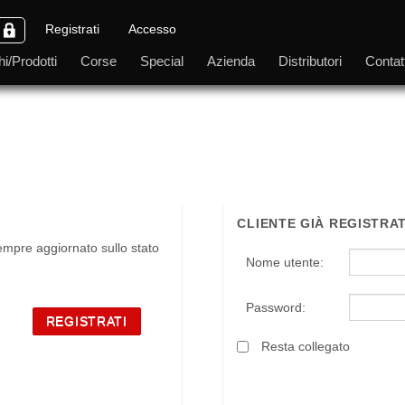
Registrati
Accesso
i/Prodotti
Corse
Special
Azienda
Distributori
Contatt
CLIENTE GIÀ REGISTRA
empre aggiornato sullo stato
Nome utente:
Password:
Resta collegato