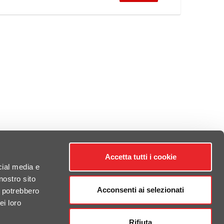
Accetta tutti i cookie
cial media e
nostro sito
Acconsenti ai selezionati
i potrebbero
ei loro
Rifiuta