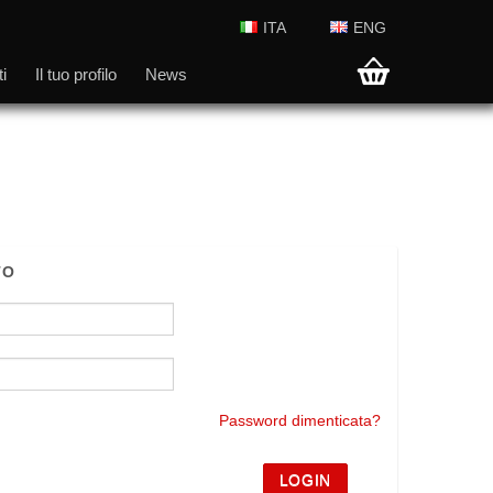
ITA
ENG
i
Il tuo profilo
News
TO
Password dimenticata?