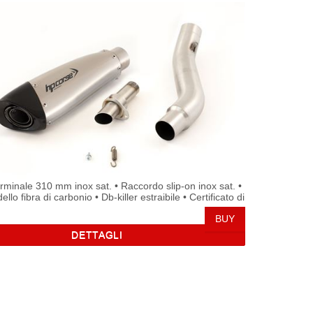
erminale 310 mm inox sat. • Raccordo slip-on inox sat. •
llo fibra di carbonio • Db-killer estraibile • Certificato di
omologazione • Omologato emissioni acustiche
DETTAGLI