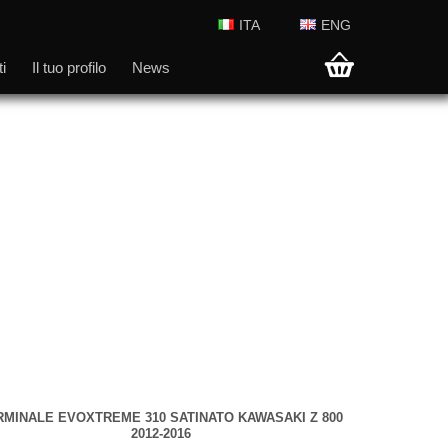
ITA
ENG
i
Il tuo profilo
News
RMINALE EVOXTREME 310 SATINATO KAWASAKI Z 800
n libretto di istruzioni, certificato di omologazione e
2012-2016