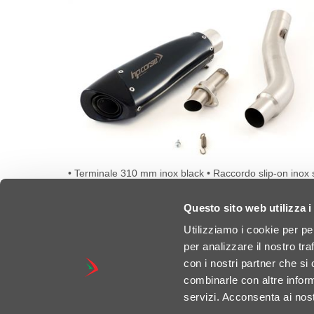
• Terminale 310 mm inox black • Raccordo slip-on inox s
Fondello fibra di carbonio • Db-killer estraibile • Certific
omologazione • Omologato emissioni acustiche
Questo sito web utilizza i
DETTAGLI
Utilizziamo i cookie per pe
per analizzare il nostro tra
con i nostri partner che si
combinarle con altre inform
servizi. Acconsenta ai nost