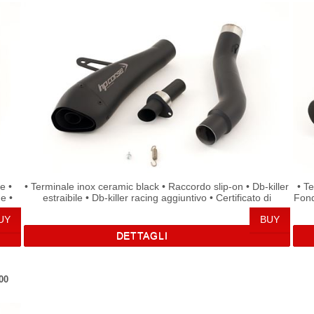
e •
• Terminale inox ceramic black • Raccordo slip-on • Db-killer
• T
ne •
estraibile • Db-killer racing aggiuntivo • Certificato di
Fonde
omologazione • Omologato emissioni acustiche
DETTAGLI
00