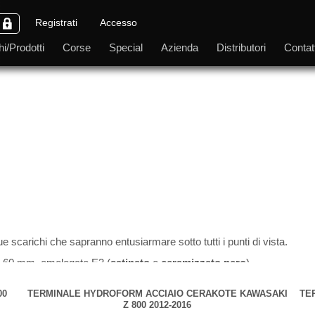
Registrati
Accesso
i/Prodotti
Corse
Special
Azienda
Distributori
Contatt
ue scarichi che sapranno entusiarmare sotto tutti i punti di vista.
da 60 mm, omologato E3 (
satinato
e
ceramizzato nero
).
ametro 60 mm con fondello in carbonio (
satinato
e
satinato nero
).
00
TERMINALE HYDROFORM ACCIAIO CERAKOTE KAWASAKI
TE
ller estraibile, vengono forniti di tutto l'occorrente per il montaggio co
Z 800 2012-2016