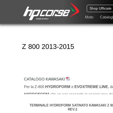
Shop Ufficiale
Moto
Catalogh
Z 800 2013-2015
CATALOGO KAWASAKI
Per la Z-800
HYDROFORM
e
EVOXTREME LINE
, d
HYDROFORM
slip-on con raccordo in acciaio inox 
EVOXTREME
slip-on con raccordo in acciaio inox di
TERMINALE HYDROFORM SATINATO KAWASAKI Z 8
Entrambi i sistemi di scarico sono omologati E3 con db-ki
REV.2