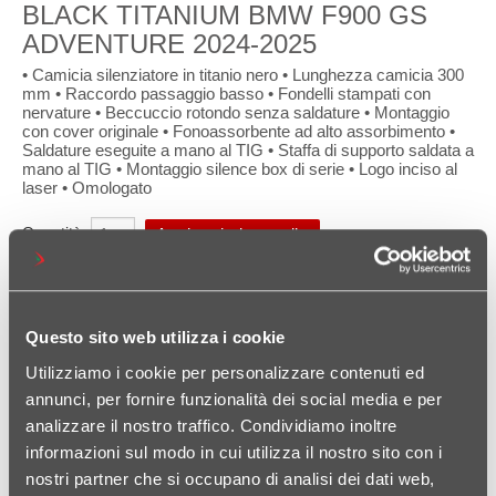
BLACK TITANIUM BMW F900 GS
ADVENTURE 2024-2025
• Camicia silenziatore in titanio nero • Lunghezza camicia 300
mm • Raccordo passaggio basso • Fondelli stampati con
nervature • Beccuccio rotondo senza saldature • Montaggio
con cover originale • Fonoassorbente ad alto assorbimento •
Saldature eseguite a mano al TIG • Staffa di supporto saldata a
mano al TIG • Montaggio silence box di serie • Logo inciso al
laser • Omologato
Quantità:
Questo sito web utilizza i cookie
SP-1 EVO
Utilizziamo i cookie per personalizzare contenuti ed
Less is More, la semplicità che diventa arte, l’arte dell’essenziale,
annunci, per fornire funzionalità dei social media e per
lo scarico torna alla sua sintesi originale per liberarsi da qualsiasi
analizzare il nostro traffico. Condividiamo inoltre
forma che non sia deputata al suo unico motivo di esistere perché
informazioni sul modo in cui utilizza il nostro sito con i
è nella semplicità che si nasconde la vera essenza delle cose.
nostri partner che si occupano di analisi dei dati web,
Ideato da Hp Corse nel cuore della Motor Valley e ispirato ai