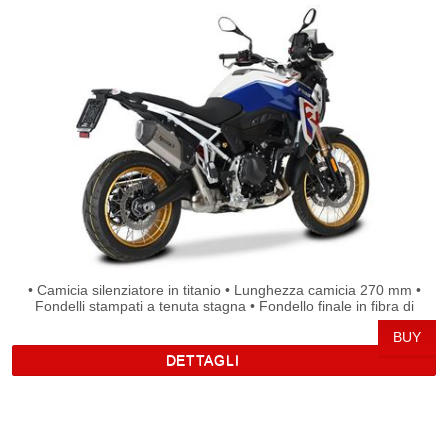
• Camicia silenziatore in titanio • Lunghezza camicia 270 mm •
Fondelli stampati a tenuta stagna • Fondello finale in fibra di
carbonio • Doppia uscita fumi • Rete protezione beccuccio •
Beccuccio ovale interno • Hydroforming Technology • Cover in fibra
di carbonio • Raccordo slip-on CNC saldato a TIG • Staffa di
DETTAGLI
ancoraggio rinforzata • Saldature eseguite manualmente a TIG •
Laser logo • Omologato