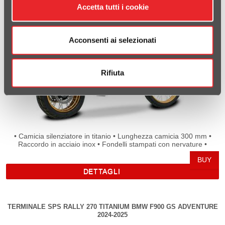
Accetta tutti i cookie
Acconsenti ai selezionati
Rifiuta
• Camicia silenziatore in titanio • Lunghezza camicia 300 mm •
Raccordo in acciaio inox • Fondelli stampati con nervature •
Beccuccio rotondo senza saldature • Montaggio con cover
originale • Fonoassorbente ad alto assorbimento • Saldature
eseguite a mano al TIG • Staffa di supporto saldata a mano al TIG
DETTAGLI
• Montaggio silence box di serie • Logo inciso al laser • Omologato
TERMINALE SPS RALLY 270 TITANIUM BMW F900 GS ADVENTURE
2024-2025