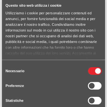
Questo sito web utilizza i cookie
Utilizziamo i cookie per personalizzare contenuti ed
annunci, per fornire funzionalità dei social media e per
analizzare il nostro traffico. Condividiamo inoltre
informazioni sul modo in cui utilizza il nostro sito con i
nostri partner che si occupano di analisi dei dati web,
pubblicità e social media, i quali potrebbero combinarle
con altre informazioni che ha fornito loro o che hanno
raccolto dal suo utilizzo dei loro servizi. Acconsenta ai
nostri cookie se continua ad utilizzare il nostro sito web.
Selezione
Necessario
del
consenso
Preferenze
TERMINALE HYDROFORM SATIN
Statistiche
HONDA CBR 1000 RR 2008-2013