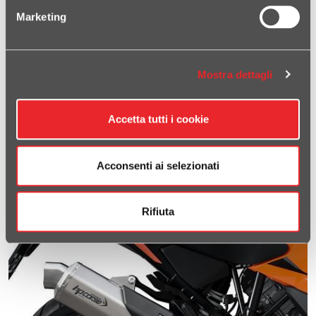
Fondello in fibra di carbonio
Doppia uscita dei gas di scarico
Marketing
Involucro ottagonale
Beccuccio ovoidale ottenuto mediante idroformatura
Involucro: titanio, titanio ceramizzato nero
Materiale fonoassorbente ad alto potere assorbimento
acustico
Mostra dettagli
Cover in fibra di carbonio
Rivetti in acciaio inox a tenuta stagna
Logo inciso al raggio laser
Peso 3.950 gr
Accetta tutti i cookie
PRODOTTI CORRELATI
Acconsenti ai selezionati
4-TRACK RR
Rifiuta