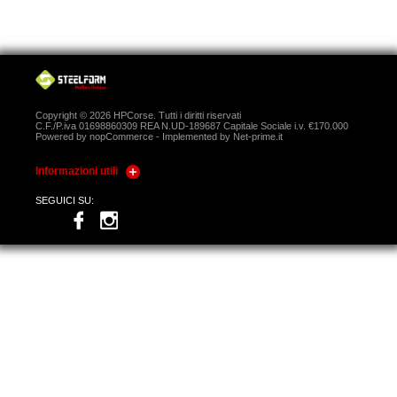
Copyright © 2026 HPCorse. Tutti i diritti riservati
C.F./P.iva 01698860309 REA N.UD-189687 Capitale Sociale i.v. €170.000
Powered by
nopCommerce
- Implemented by
Net-prime.it
Informazioni utili
SEGUICI SU: