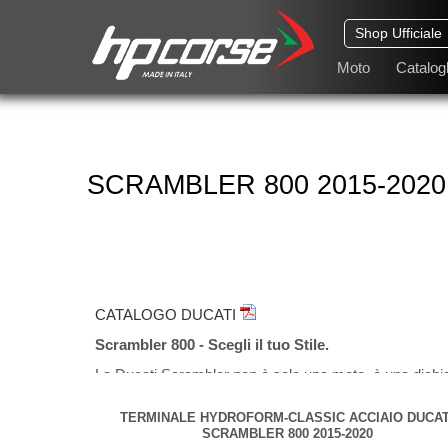
Shop Ufficiale
Moto
Catalogh
SCRAMBLER 800 2015-2020
CATALOGO DUCATI
Scrambler 800 - Scegli il tuo Stile.
La Ducati Scrambler non è solo una moto, è una dichiar
anime pronte a scatenare il suo vero carattere.
TERMINALE HYDROFORM-CLASSIC ACCIAIO DUCAT
HYDROFORM CLASSIC: Eleganza e Design Unico
SCRAMBLER 800 2015-2020
Nato appositamente per le linee della Scrambler, l'Hyd