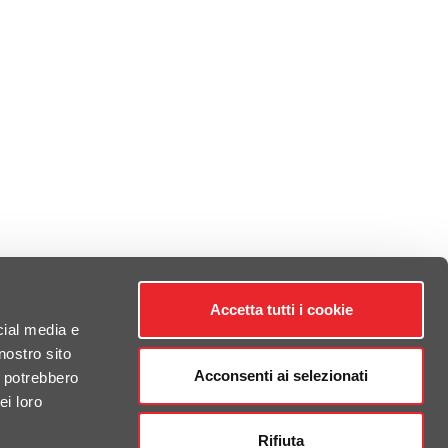
odotto omologato secondo i requisiti del Capitolo 9 della
Direttiva Europea 97/24/CE e successive modifiche
005/30/CE). Nota sulla Compatibilità •
Non compatibile
con Desert Sled.
Accetta tutti i cookie
cial media e
nostro sito
Acconsenti ai selezionati
i potrebbero
ei loro
Rifiuta