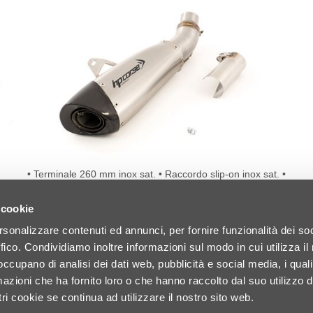
• Pr
(2
• Terminale 260 mm inox sat. • Raccordo slip-on inox sat. •
nero
Db-killer estraibile • Certificato di omologazione •
n
Omologato emissioni acustiche (97/24/CE-2006/120/CE
io
cap.9)
 cookie
G per
DETTAGLI
rsonalizzare contenuti ed annunci, per fornire funzionalità dei so
n dB-
con
ffico. Condividiamo inoltre informazioni sul modo in cui utilizza il 
zione
 occupano di analisi dei dati web, pubblicità e social media, i qual
ordo
 logo
azioni che ha fornito loro o che hanno raccolto dal suo utilizzo d
di
ri cookie se continua ad utilizzare il nostro sito web.
sound
el