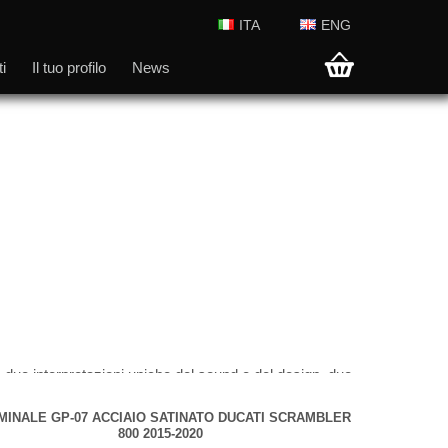
ITA
ENG
i
Il tuo profilo
News
 due interpretazioni uniche del sound e del design, due
MINALE GP-07 ACCIAIO SATINATO DUCATI SCRAMBLER
800 2015-2020
 è una magnifica cover con tre fori di alleggerimento e