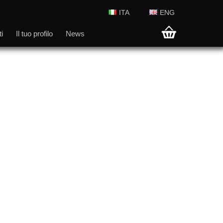
ITA
ENG
i
Il tuo profilo
News