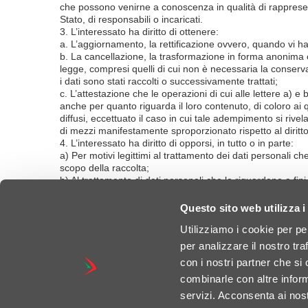
che possono venirne a conoscenza in qualità di rappresent
Stato, di responsabili o incaricati.
3. L’interessato ha diritto di ottenere:
a. L’aggiornamento, la rettificazione ovvero, quando vi ha 
b. La cancellazione, la trasformazione in forma anonima o il
legge, compresi quelli di cui non è necessaria la conservaz
i dati sono stati raccolti o successivamente trattati;
c. L’attestazione che le operazioni di cui alle lettere a) 
anche per quanto riguarda il loro contenuto, di coloro ai q
diffusi, eccettuato il caso in cui tale adempimento si riv
di mezzi manifestamente sproporzionato rispetto al diritto
4. L’interessato ha diritto di opporsi, in tutto o in parte:
a) Per motivi legittimi al trattamento dei dati personali ch
scopo della raccolta;
b) Al trattamento di dati personali che lo riguardano a fini 
vendita diretta o per il compimento di ricerche di merca
Questo sito web utilizza i
Utilizziamo i cookie per pe
per analizzare il nostro tra
con i nostri partner che si
combinarle con altre inform
servizi. Acconsenta ai nost