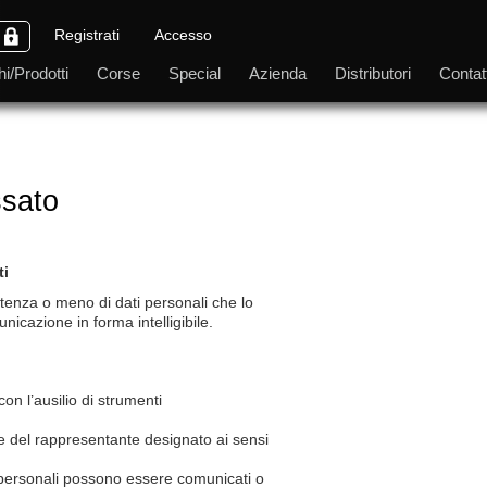
Registrati
Accesso
i/Prodotti
Corse
Special
Azienda
Distributori
Contatt
ssato
ti
istenza o meno di dati personali che lo
nicazione in forma intelligibile.
con l’ausilio di strumenti
li e del rappresentante designato ai sensi
ti personali possono essere comunicati o