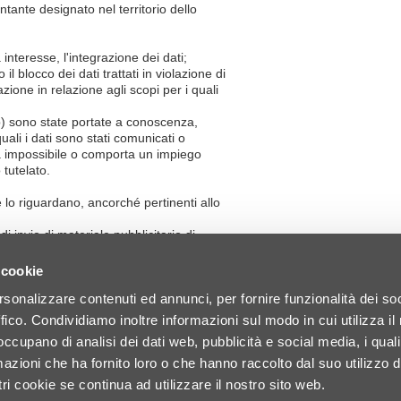
ante designato nel territorio dello
interesse, l'integrazione dei dati;
 blocco dei dati trattati in violazione di
ione in relazione agli scopi per i quali
e b) sono state portate a conoscenza,
uali i dati sono stati comunicati o
ela impossibile o comporta un impiego
 tutelato.
e lo riguardano, ancorché pertinenti allo
di invio di materiale pubblicitario di
to o di comunicazione commerciale.
 cookie
rsonalizzare contenuti ed annunci, per fornire funzionalità dei so
ffico. Condividiamo inoltre informazioni sul modo in cui utilizza il 
 occupano di analisi dei dati web, pubblicità e social media, i qual
azioni che ha fornito loro o che hanno raccolto dal suo utilizzo d
ri cookie se continua ad utilizzare il nostro sito web.