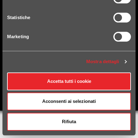
Statistiche
Marketing
Mostra dettagli
Copyright © 2026 HPCorse. All rights reserved.
- VAT Number 01698860309 REA N.UD-189687 Share Capital i.v. €170.000
Powered by
nopCommerce
- Implemented by
Net-prime.it
Accetta tutti i cookie
usefulinfo
FOLLOW US:
Acconsenti ai selezionati
Rifiuta